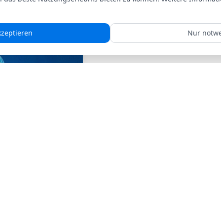
Was ist Vitametik?
kzeptieren
Nur notw
Eine sanfte neuromuskuläre 
gezielten Impuls an der Musk
gesamten Körper in eine tiefe
das Gehirn die Möglichkeit 
zu erkennen und selbstständi
🎧 Hören Sie kurz hinein:
En